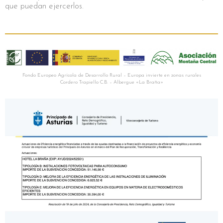
que puedan ejercerlos.
Fondo Europeo Agrícola de Desarrollo Rural – Europa invierte en zonas rurales
Cordero Trapiello C.B. – Albergue «La Braña»