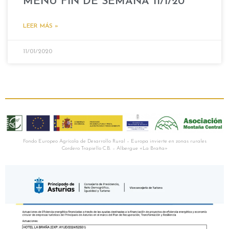
MENU FIN DE SEMANA 11/1/20
LEER MÁS »
11/01/2020
Fondo Europeo Agrícola de Desarrollo Rural – Europa invierte en zonas rurales
Cordero Trapiello C.B. – Albergue «La Braña»