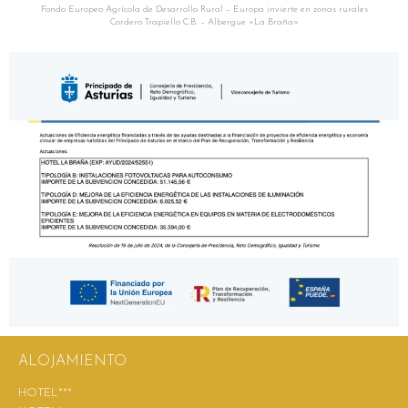
Fondo Europeo Agrícola de Desarrollo Rural – Europa invierte en zonas rurales
Cordero Trapiello C.B. – Albergue «La Braña»
ALOJAMIENTO
HOTEL***